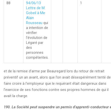
remerciement d’aide
88
94/06/13
1
Lettre de M.
Séjour au Centre de détention
Gobeil à Me
Alain
672.12
Rousseau
qui
a intention de
672.19
vérifier
l’évolution de
Des aspects non retenus de la S.Q. pour justifier ses
Légaré par
accusations frivoles
des
personnes
J’ai besoin de vous
compétentes.
Le trop fou ou trop cher à défendre
et de la remise d’arme par Beauregard lors du retour de retrait
Mise en demeure S.Q.
préventif un an avant, alors que l’on avait désespérément tenté de
faire croire à l’employeur que le requérant était dangereux dans
Mobbing additionnel de Radio-Canada
l’exercice de ses fonctions contre ses propres hommes de qui il
avait la charge.
190.
La Société peut suspendre un permis d’apprenti-conducteur 