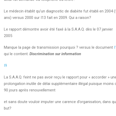
Le médecin établit qu’un diagnostic de diabète fut établi en 2004 
ans) versus 2000 sur I13 fait en 2009. Qui a raison?
Le rapport démontre avoir été faxé à la S.A.A.Q. dès le 07 janvier
2005
Manque la page de transmission pourquoi ? versus le document
I
qui le contient.
Discrimination sur information
I9
La S.A.A.Q. feint ne pas avoir reçu le rapport pour « accorder » un
prolongation inutile de délai supplémentaire illégal puisque moins 
90 jours après renouvellement
et sans doute vouloir imputer une carence d’organisation, dans qu
but?