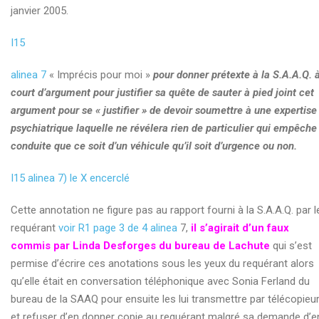
janvier 2005.
I15
alinea 7
« Imprécis pour moi »
pour donner prétexte à la S.A.A.Q. 
court d’argument pour justifier sa quête de sauter à pied joint cet
argument pour se « justifier » de devoir soumettre à une expertise
psychiatrique laquelle ne révélera rien de particulier qui empêche
conduite que ce soit d’un véhicule qu’il soit d’urgence ou non.
I15 alinea 7) le X encerclé
Cette annotation ne figure pas au rapport fourni à la S.A.A.Q. par l
requérant
voir R1 page 3 de 4 alinea
7,
il s’agirait d’un faux
commis par Linda Desforges du bureau de Lachute
qui s’est
permise d’écrire ces anotations sous les yeux du requérant alors
qu’elle était en conversation téléphonique avec Sonia Ferland du
bureau de la SAAQ pour ensuite les lui transmettre par télécopieu
et refuser d’en donner copie au requérant malgré sa demande d’e