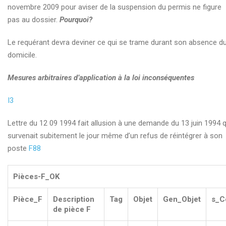
Poursuite criminelle En développement
novembre 2009 pour aviser de la suspension du permis ne figure
pas au dossier.
Pourquoi?
En terminant
Le requérant devra deviner ce qui se trame durant son absence d
423.1 (1)
domicile.
actes d’intimidation commis à l’endroit d’une personne
associée au système judiciaire
Mesures arbitraires d’application à la loi inconséquentes
Confirmation considérée non reçue
I3
DÉNONCIATION Carol RICHER
Lettre du 12 09 1994 fait allusion à une demande du 13 juin 1994 q
survenait subitement le jour même d’un refus de réintégrer à son
Juge Richer: Plainte détaillée et questionnement
poste
F88
La saga de l’emprisonnement pour demande d’aide
Pièces-F_OK
Liste non-exhaustive de qualificatifs hors-normes
Mobbing : définition
Pièce_F
Description
Tag
Objet
Gen_Objet
s_C
de pièce F
Questions sur des accusations de dangerosité en