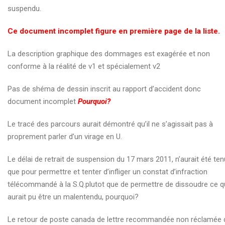
suspendu.
Les imputations de tares de crédit
LES INTERVENTIONS DE LUC TREMBLAY
Ce document incomplet figure en première page de la liste.
Les motifs de renvoi invoqués par l’employeur
La description graphique des dommages est exagérée et non
conforme à la réalité de v1 et spécialement v2
Passons à une pré-enquête criminelle
Pas de shéma de dessin inscrit au rapport d’accident donc
Que le vrai Michel Gobeil se lève!
document incomplet
Pourquoi?
Questions à l’intention du procureur:
Le tracé des parcours aurait démontré qu’il ne s’agissait pas à
Synopsis de saga inommable
proprement parler d’un virage en U.
Vos commentaires!
Le délai de retrait de suspension du 17 mars 2011, n’aurait été ten
A propos de
que pour permettre et tenter d’infliger un constat d’infraction
télécommandé à la S.Q.plutot que de permettre de dissoudre ce q
De la discrimination systémique
aurait pu être un malentendu, pourquoi?
Des institutions attitrées au » Pas dans ma cour «
Le retour de poste canada de lettre recommandée non réclamée 