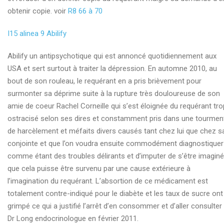
obtenir copie. voir
R8 66 à 70
I15 alinea 9 Abilify
Abilify un antipsychotique qui est annoncé quotidiennement aux
USA et sert surtout à traiter la dépression. En automne 2010, au
bout de son rouleau, le requérant en a pris brièvement pour
surmonter sa déprime suite à la rupture très douloureuse de son
amie de coeur Rachel Corneille qui s’est éloignée du requérant tro
ostracisé selon ses dires et constamment pris dans une tourmen
de harcèlement et méfaits divers causés tant chez lui que chez s
conjointe et que l’on voudra ensuite commodément diagnostiquer
comme étant des troubles délirants et d’imputer de s’être imaginé
que cela puisse être survenu par une cause extérieure à
l’imagination du requérant. L’absortion de ce médicament est
totalement contre-indiqué pour le diabète et les taux de sucre ont
grimpé ce qui a justifié l’arrêt d’en consommer et d’aller consulter 
Dr Long endocrinologue en février 2011.