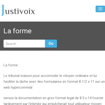
J
ustivoix
Home
La forme
2904 C.c.Q.
96-09-30 L’opposition syndicale à la fonction de
Go
policier
A developper
Arbitrage_bidon
La forme :
Cable Conducteur
Le tribunal maison pour accomoder le citoyen ordinaire et lui
faciliter la tâche avec des formulaires en format 8 1/2 x 11 sur un
Chronologie d’un policier pris en situation de mobbing
web hyperconvivial
1979-1994
Communiqué aux Medias
versus la documentation en gros format legal de 8.5 x 14 fournie
tardivement par l’intimée qui empêcherait tout utilisateur moyen