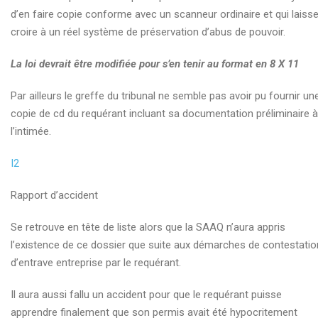
Demande de pré-enquête criminelle
d’en faire copie conforme avec un scanneur ordinaire et qui laiss
croire à un réel système de préservation d’abus de pouvoir.
Devoir syndical de juste représentation
Dossier de Présentation Justivoix – Entretien
La loi devrait être modifiée pour s’en tenir au format en 8 X 11
Introduction
Par ailleurs le greffe du tribunal ne semble pas avoir pu fournir un
copie de cd du requérant incluant sa documentation préliminaire à
La bonne foi de l’employeur
l’intimée.
La cour d’appel a tranché
I2
La forme
Rapport d’accident
Le « renvoi » avec solde
Se retrouve en tête de liste alors que la SAAQ n’aura appris
Le processus de réintégration
l’existence de ce dossier que suite aux démarches de contestatio
Légaré
d’entrave entreprise par le requérant.
Les heures élastiques de l’institution bancaire : 4411%
Il aura aussi fallu un accident pour que le requérant puisse
d’intérêt soutiré en 17 minutes.
apprendre finalement que son permis avait été hypocritement