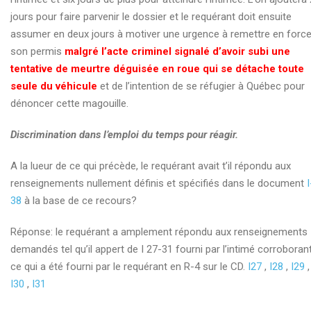
jours pour faire parvenir le dossier et le requérant doit ensuite
assumer en deux jours à motiver une urgence à remettre en forc
son permis
malgré l’acte criminel signalé d’avoir subi une
tentative de meurtre déguisée en roue qui se détache toute
seule du véhicule
et de l’intention de se réfugier à Québec pour
dénoncer cette magouille.
Discrimination dans l’emploi du temps pour réagir.
A la lueur de ce qui précède, le requérant avait t’il répondu aux
renseignements nullement définis et spécifiés dans le document
I
38
à la base de ce recours?
Réponse: le requérant a amplement répondu aux renseignements
demandés tel qu’il appert de I 27-31 fourni par l’intimé corroboran
ce qui a été fourni par le requérant en R-4 sur le CD.
I27
,
I28
,
I29
,
I30
,
I31