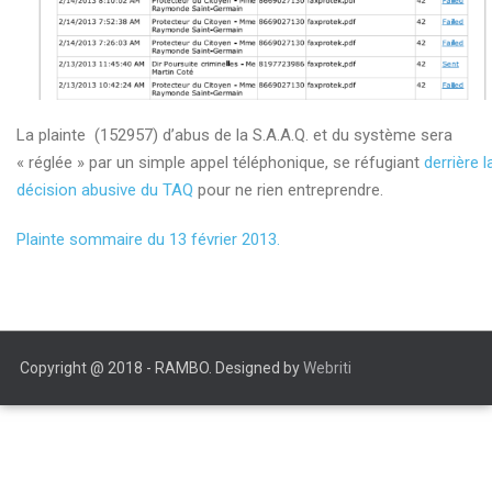
Demande de pré-enquête criminelle
Devoir syndical de juste représentation
Dossier de Présentation Justivoix – Entretien
La plainte (152957) d’abus de la S.A.A.Q. et du système sera
Introduction
« réglée » par un simple appel téléphonique, se réfugiant
derrière l
La bonne foi de l’employeur
décision abusive du TAQ
pour ne rien entreprendre.
La cour d’appel a tranché
Plainte sommaire du 13 février 2013.
La forme
Le « renvoi » avec solde
Le processus de réintégration
Copyright @ 2018 - RAMBO. Designed by
Webriti
Légaré
Les heures élastiques de l’institution bancaire : 4411%
d’intérêt soutiré en 17 minutes.