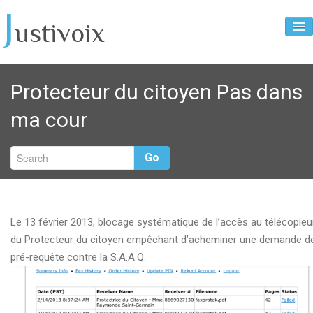
J
ustivoix
Home
Protecteur du citoyen Pas dans
2904 C.c.Q.
ma cour
96-09-30 L’opposition syndicale à la fonction de
policier
Go
A developper
Arbitrage_bidon
Cable Conducteur
Le 13 février 2013, blocage systématique de l’accès au télécopieu
du Protecteur du citoyen empêchant d’acheminer une demande d
Chronologie d’un policier pris en situation de mobbing
pré-requête contre la S.A.A.Q.
1979-1994
Communiqué aux Medias